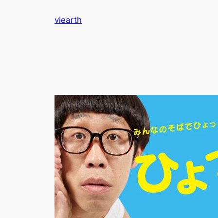
内
viearth
容
を
ス
キ
ッ
プ