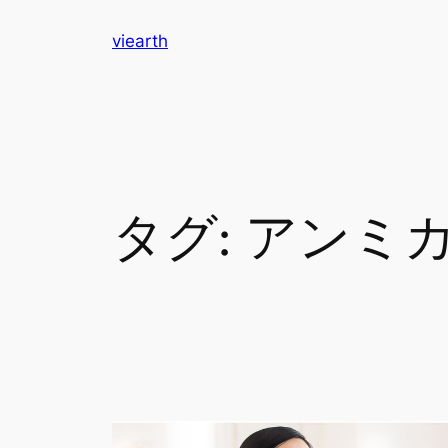
内
viearth
容
を
ス
キ
ッ
プ
タグ:
アンミ