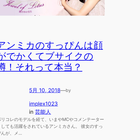
アンミカのすっぴんは顔
がでかくてブサイクの
噂！それって本当？
5月 10, 2018
—
by
implex1023
in
芸能人
パリコレのモデルを経て、いまやMCやコメンテーター
としても活躍をされているアンミカさん。 彼女のすっ
ぴんが、メ…