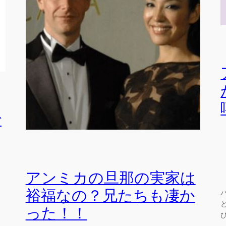
で
アンミカの旦那の実家は
裕福なの？兄たちも凄か
った！！