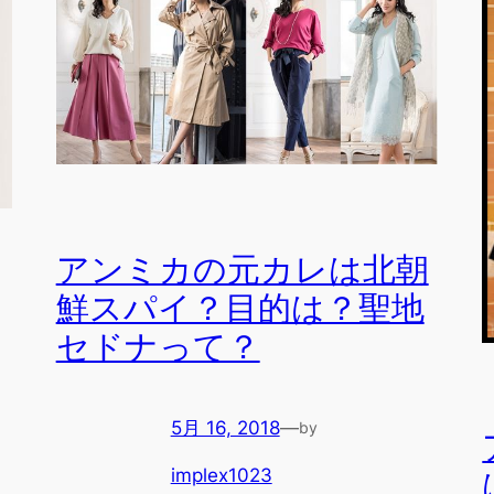
アンミカの元カレは北朝
鮮スパイ？目的は？聖地
セドナって？
5月 16, 2018
—
by
implex1023