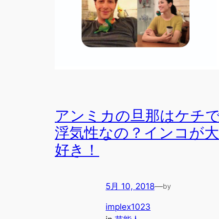
アンミカの旦那はケチ
浮気性なの？インコが大
好き！
5月 10, 2018
—
by
implex1023