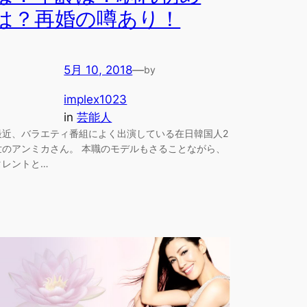
は？再婚の噂あり！
5月 10, 2018
—
by
implex1023
in
芸能人
最近、バラエティ番組によく出演している在日韓国人2
世のアンミカさん。 本職のモデルもさることながら、
タレントと…