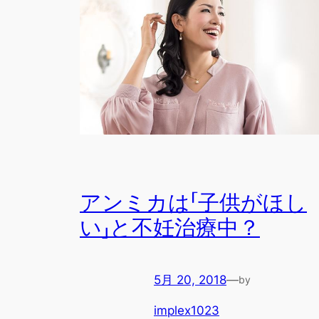
アンミカは「子供がほし
い」と不妊治療中？
5月 20, 2018
—
by
implex1023