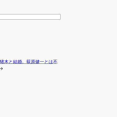
猪木と結婚。荻原健一とは不
→