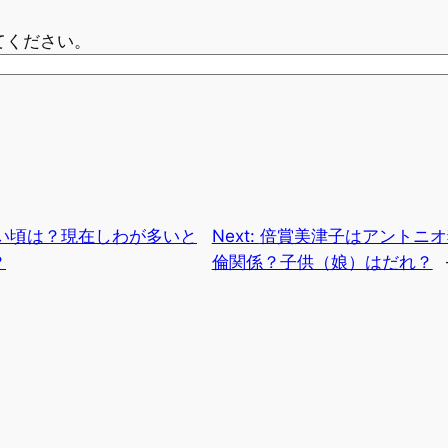
てください。
い頃は？現在しわが多いと
Next:
倍賞美津子はアントニオ
？
倫関係？子供（娘）はだれ？