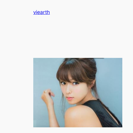
内
viearth
容
を
ス
キ
ッ
プ