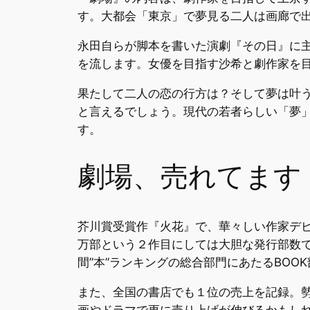
す。大都会「東京」で夢見る二人は画廊で
永田自らが脚本を書いた演劇『その日』に
を流します。女優を目指す沙希と劇作家を
果たして二人の恋の行方は？そして夢は叶
と言えるでしょう。現代の若者らしい「夢
す。
劇場、売れてます
芥川賞受賞作『火花』で、華々しい作家デビ
万部という２作目にしては大胆な発行部数で
間”本”ランキングの総合部門にあたるBOOK
また、全国の書店でも１位の売上を記録。
画やドラマで更に売り上げが伸びるかもし