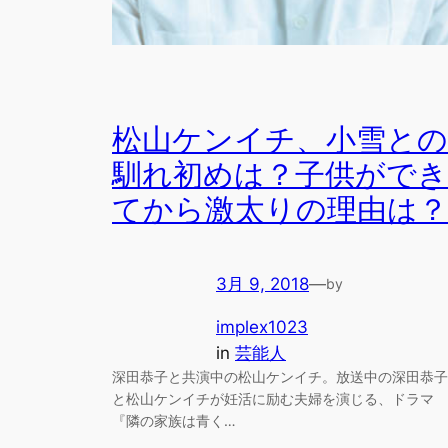
松山ケンイチ、小雪との
馴れ初めは？子供ができ
てから激太りの理由は？
3月 9, 2018
—
by
implex1023
in
芸能人
深田恭子と共演中の松山ケンイチ。放送中の深田恭子
と松山ケンイチが妊活に励む夫婦を演じる、ドラマ
『隣の家族は青く…