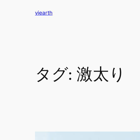
内
viearth
容
を
ス
キ
ッ
プ
タグ:
激太り