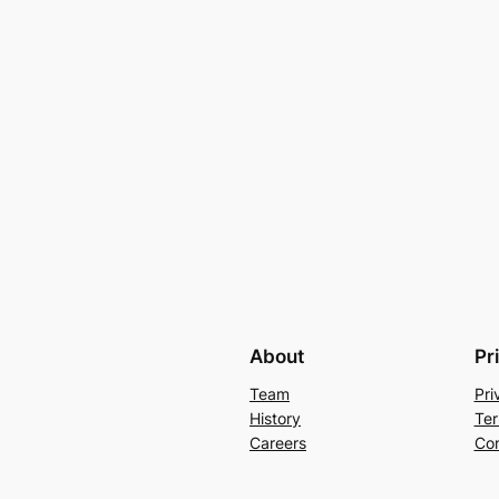
About
Pr
Team
Pri
History
Ter
Careers
Con