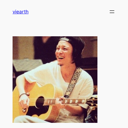
内
viearth
容
を
ス
キ
ッ
プ