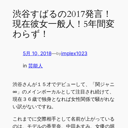
渋谷すばるの2017発言！
現在彼女一般人！5年間変
わらず！
5月 10, 2018
—
implex1023
by
in
芸能人
渋谷さんが１５才でデビューして、「関ジャニ
∞」のメインボーカルとして注目され続けて、
現在３６歳で独身となれば女性関係で騒がれな
い訳がないですね。
これまでに交際相手として名前が上がっている
のは、モデルの香里奈、中田あすみ、女優の堀