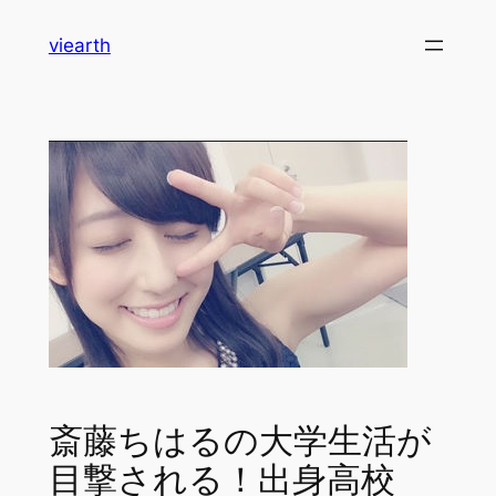
内
viearth
容
を
ス
キ
ッ
プ
斎藤ちはるの大学生活が
目撃される！出身高校