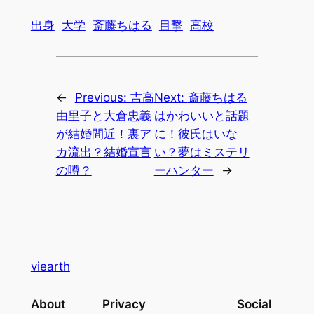
出身
大学
斎藤ちはる
目撃
高校
←
Previous:
吉高
Next:
斎藤ちはる
由里子と大倉忠義
はかわいいと話題
が結婚間近！裏ア
に！彼氏はいな
カ流出？結婚宣言
い？夢はミステリ
の噂？
ーハンター
→
viearth
About
Privacy
Social