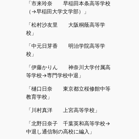
「市来玲奈 早稲田本条高等学校
（→早稲田大学文学部）」
「松村沙友里 大阪桐蔭高等学
校」
「中元日芽香 明治学院高等学
校」
「伊藤かりん 神奈川大学付属高
等学校→専門学校中退」
「樋口日奈 東京都立桜修館中等
教育学校」
「川村真洋 上宮高等学校」
「北野日奈子 千葉英和高等学校→
中退し通信制の高校に編入」