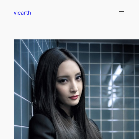
内
viearth
容
を
ス
キ
ッ
プ