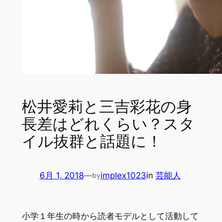
松井愛莉と三吉彩花の身
長差はどれくらい？スタ
イル抜群と話題に！
6月 1, 2018
—
implex1023
in
芸能人
by
小学１年生の時から読者モデルとして活動して