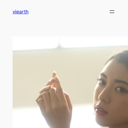
内
viearth
容
を
ス
キ
ッ
プ