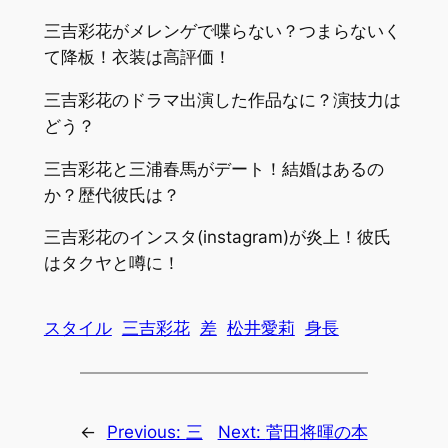
三吉彩花がメレンゲで喋らない？つまらないく
て降板！衣装は高評価！
三吉彩花のドラマ出演した作品なに？演技力は
どう？
三吉彩花と三浦春馬がデート！結婚はあるの
か？歴代彼氏は？
三吉彩花のインスタ(instagram)が炎上！彼氏
はタクヤと噂に！
スタイル
三吉彩花
差
松井愛莉
身長
←
Previous:
三
Next:
菅田将暉の本