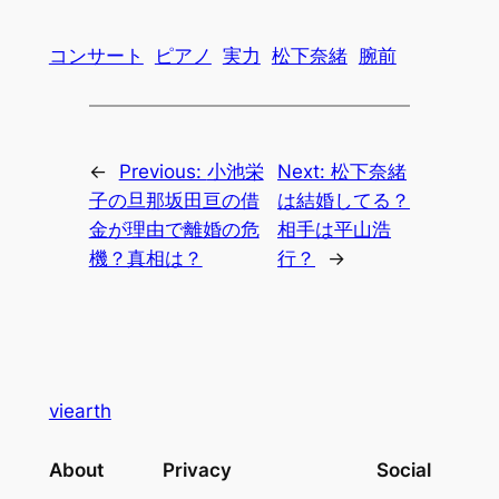
コンサート
ピアノ
実力
松下奈緒
腕前
←
Previous:
小池栄
Next:
松下奈緒
子の旦那坂田亘の借
は結婚してる？
金が理由で離婚の危
相手は平山浩
機？真相は？
行？
→
viearth
About
Privacy
Social