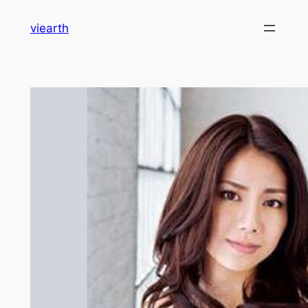
内
viearth
容
を
ス
キ
ッ
プ