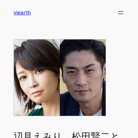
内
viearth
容
を
ス
キ
ッ
プ
辺見えみり、松田賢二と