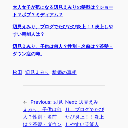
大人女子が気になる辺見えみりの髪型は？ショー
ト？ボブ？ミディアム？
辺見えみり、ブログでたびたび炎上！！炎上しや
すい芸能人は？
辺見えみり、子供は何人？性別・名前は？茶髪・
ダウン症の噂。
松田
辺見えみり
離婚の真相
←
Previous:
辺見
Next:
辺見えみ
えみり、子供は何
り、ブログでたび
人？性別・名前
たび炎上！！炎上
は？茶髪・ダウン
しやすい芸能人