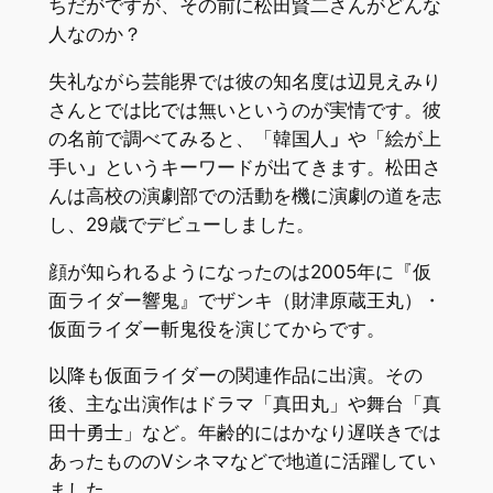
ちだがですが、その前に松田賢二さんがどんな
人なのか？
失礼ながら芸能界では彼の知名度は辺見えみり
さんとでは比では無いというのが実情です。彼
の名前で調べてみると、「韓国人
」
や「絵が上
手い
」
というキーワードが出てきます。松田さ
んは高校の演劇部での活動を機に演劇の道を志
し、29歳でデビューしました。
顔が知られるようになったのは2005年に『仮
面ライダー響鬼』でザンキ（財津原蔵王丸）・
仮面ライダー斬鬼役を演じてからです。
以降も仮面ライダーの関連作品に出演。その
後、主な出演作はドラマ「真田丸」や舞台「真
田十勇士」など。年齢的にはかなり遅咲きでは
あったもののVシネマなどで地道に活躍してい
ました。