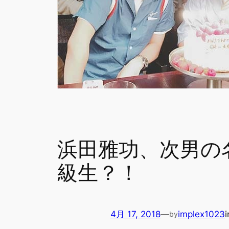
浜田雅功、次男の
級生？！
4月 17, 2018
—
implex1023
by