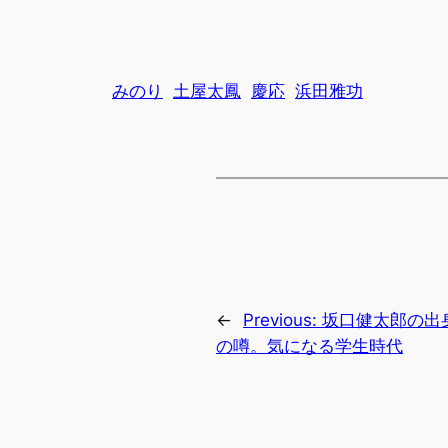
みのり
土屋太鳳
慶応
浜田雅功
←
Previous:
坂口健太郎の出
の噂。気になる学生時代