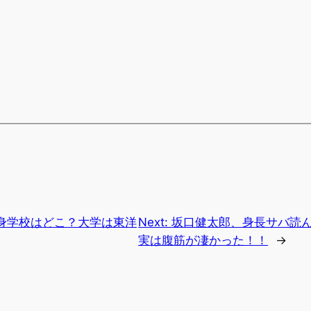
身学校はどこ？大学は東洋
Next:
坂口健太郎、身長サバ読
実は腹筋が凄かった！！
→