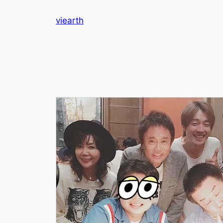
内
viearth
容
を
ス
キ
ッ
プ