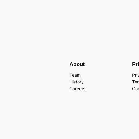
About
Pr
Team
Pri
History
Ter
Careers
Con