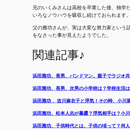
兄のいくみさんは高校を卒業した後、独学
いろなノウハウを吸収し続けておられます
父の雅功さんが、実は大変な努力家という
をなさった事が見えたようでした。
関連記事♪
浜田雅功、長男、バンドマン。親子でラジオ共
浜田雅功、長男、次男の小学校は？学校生活は
浜田雅功 、吉川麻衣子と浮気！その時、小川
浜田雅功、松本人志が暴露？浮気相手は？小川
浜田雅功、子供時代とは、子供の頃って？何人