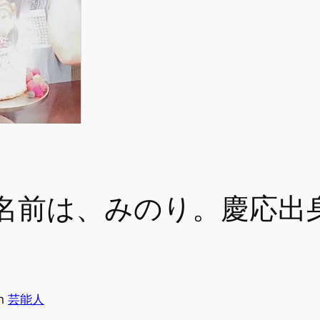
名前は、みのり。慶応出
in
芸能人