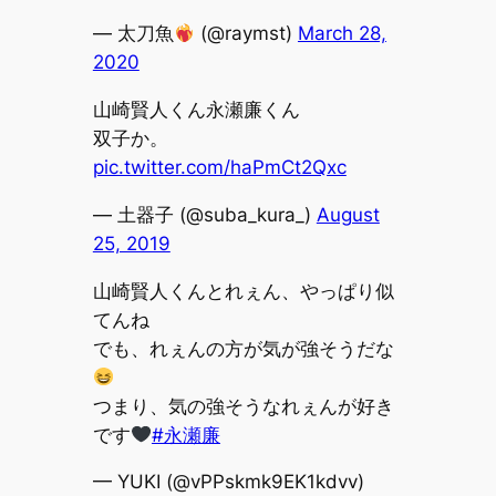
— 太刀魚
(@raymst)
March 28,
2020
山崎賢人くん永瀬廉くん
双子か。
pic.twitter.com/haPmCt2Qxc
— 土器子 (@suba_kura_)
August
25, 2019
山崎賢人くんとれぇん、やっぱり似
てんね
でも、れぇんの方が気が強そうだな
つまり、気の強そうなれぇんが好き
です
#永瀬廉
— YUKI (@vPPskmk9EK1kdvv)