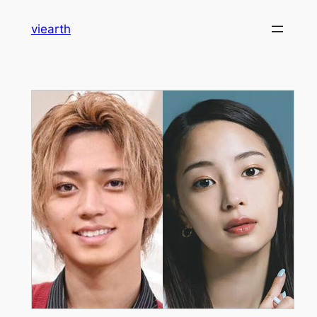
内
viearth
容
を
ス
キ
ッ
プ