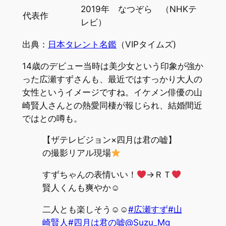
2019年 なつぞら （NHKテ
代表作
レビ）
出典：
日本タレント名鑑
（VIPタイムズ)
14歳のデビュー当時は美少女という印象が強か
った広瀬すずさんも、最近ではすっかり大人の
女性というイメージですね。イケメン俳優の山
崎賢人さんとの熱愛同棲が報じられ、結婚間近
ではとの噂も。
【ザテレビジョン×四月は君の嘘】
の撮影リアル現場
すずちゃんの表情いい！
→ＲＴ
賢人くんも爽やか☺
二人とも楽しそう☺☺
#広瀬すず
#山
崎賢人
#四月は君の嘘
@Suzu_Mg