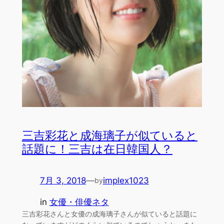
三吉彩花と成海璃子が似ていると
話題に！三吉は在日韓国人？
7月 3, 2018
—
implex1023
by
in
女優・俳優ネタ
三吉彩花さんと女優の成海璃子さんが似ていると話題に