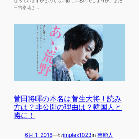
なっていますがどのくらい似ているのでしょうか。また
三吉彩花さ…
菅田将暉の本名は菅生大将！読み
方は？非公開の理由は？韓国人と
噂に！
6月 1, 2018
—
implex1023
in
芸能人
by