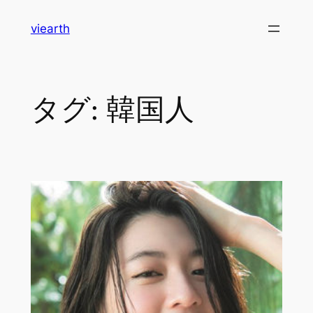
内
viearth
容
を
ス
キ
タグ:
韓国人
ッ
プ