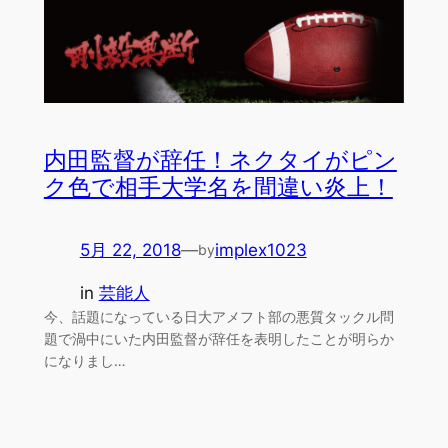
内田監督が辞任！ネクタイがピン
ク色で相手大学名を間違い炎上！
5月 22, 2018
—
implex1023
by
in
芸能人
今、話題になっている日大アメフト部の悪質タックル問
題で渦中にいた内田監督が辞任を表明したことが明らか
になりまし…