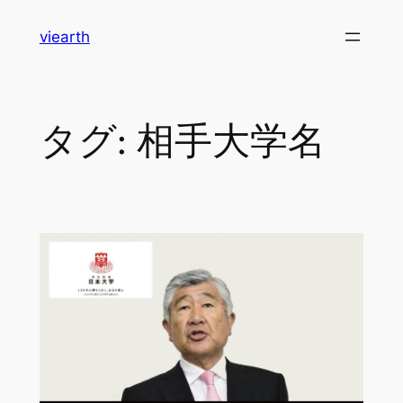
内
viearth
容
を
ス
キ
タグ:
相手大学名
ッ
プ