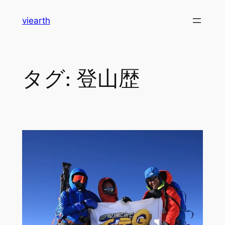
内
viearth
容
を
ス
キ
タグ:
登山歴
ッ
プ