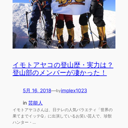
イモトアヤコの登山歴・実力は？
登山部のメンバーが凄かった！
5月 16, 2018
—
implex1023
by
in
芸能人
イモトアヤコさんは、日テレの人気バラエティ「世界の
果てまでイッテQ」に出演しているお笑い芸人で、珍獣
ハンター・…