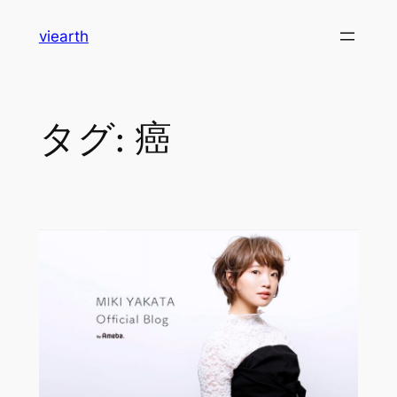
内
viearth
容
を
ス
キ
タグ:
癌
ッ
プ