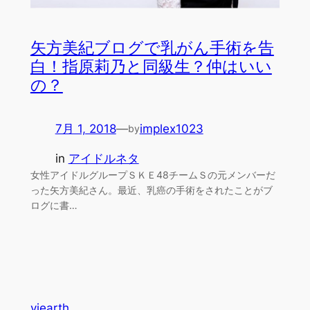
矢方美紀ブログで乳がん手術を告
白！指原莉乃と同級生？仲はいい
の？
7月 1, 2018
—
implex1023
by
in
アイドルネタ
女性アイドルグループＳＫＥ48チームＳの元メンバーだ
った矢方美紀さん。最近、乳癌の手術をされたことがブ
ログに書…
viearth