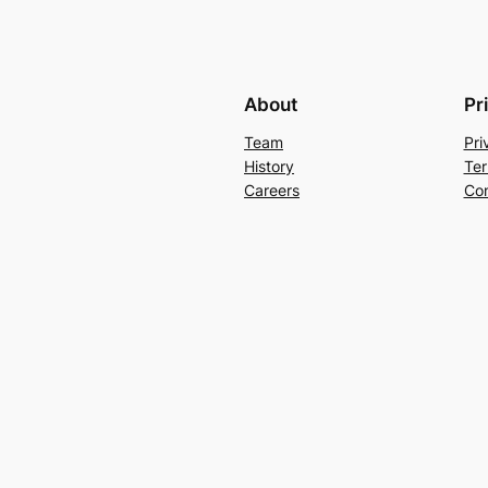
About
Pr
Team
Pri
History
Ter
Careers
Con