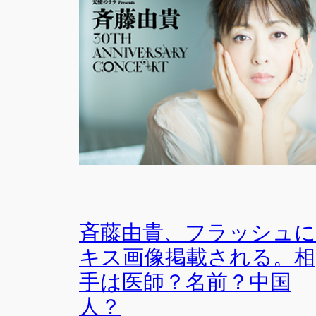
斉藤由貴、フラッシュに
キス画像掲載される。相
手は医師？名前？中国
人？