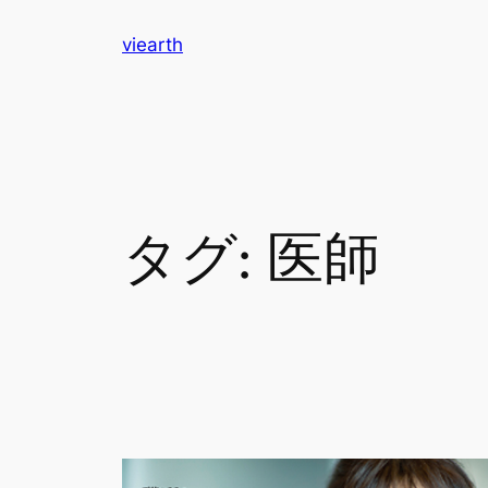
内
viearth
容
を
ス
キ
ッ
プ
タグ:
医師