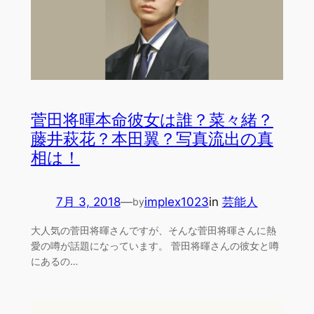
菅田将暉本命彼女は誰？菜々緒？
藤井萩花？本田翼？写真流出の真
相は！
7月 3, 2018
—
implex1023
in
芸能人
by
大人気の菅田将暉さんですが、そんな菅田将暉さんに熱
愛の噂が話題になっています。 菅田将暉さんの彼女と噂
にあるの…