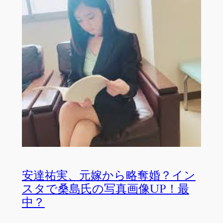
安達祐実、元嫁から略奪婚？イン
スタで桑島氏の写真画像UP！最
中？