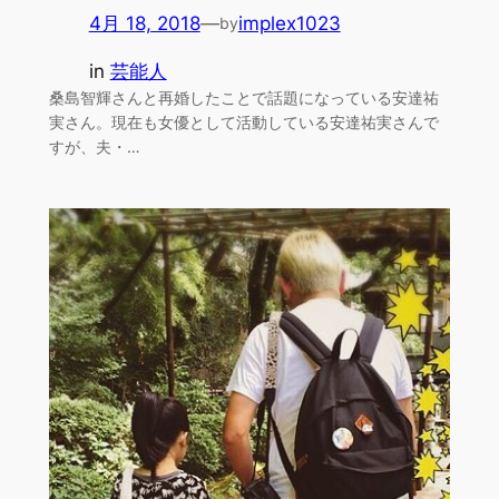
4月 18, 2018
—
implex1023
by
in
芸能人
桑島智輝さんと再婚したことで話題になっている安達祐
実さん。現在も女優として活動している安達祐実さんで
すが、夫・…