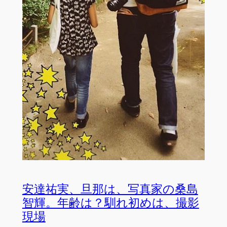
安達祐実、旦那は、写真家の桑島
智輝。年齢は？馴れ初めは、撮影
現場