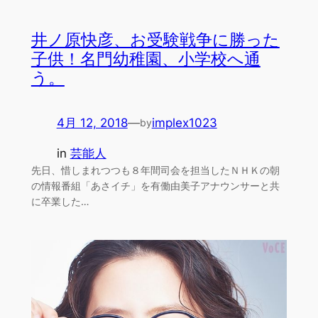
井ノ原快彦、お受験戦争に勝った
子供！名門幼稚園、小学校へ通
う。
4月 12, 2018
—
implex1023
by
in
芸能人
先日、惜しまれつつも８年間司会を担当したＮＨＫの朝
の情報番組「あさイチ」を有働由美子アナウンサーと共
に卒業した…