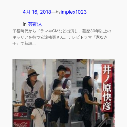
4月 16, 2018
—
implex1023
by
in
芸能人
子役時代からドラマやCMなど出演し、芸歴30年以上の
キャリアを持つ安達祐実さん。テレビドラマ『家なき
子』で新語…