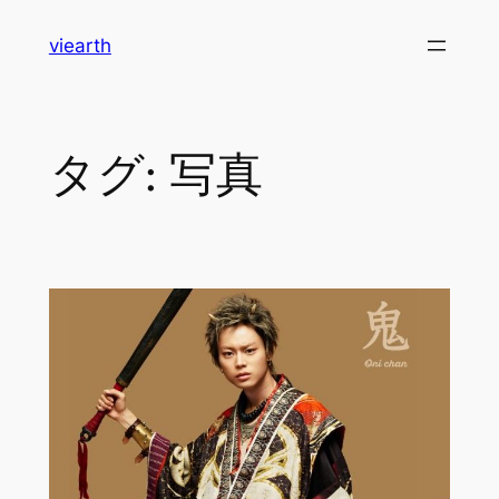
内
viearth
容
を
ス
キ
タグ:
写真
ッ
プ