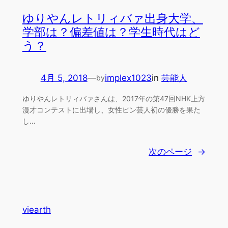
ゆりやんレトリィバァ出身大学、
学部は？偏差値は？学生時代はど
う？
4月 5, 2018
—
implex1023
in
芸能人
by
ゆりやんレトリィバァさんは、2017年の第47回NHK上方
漫才コンテストに出場し、女性ピン芸人初の優勝を果た
し…
次のページ
→
viearth