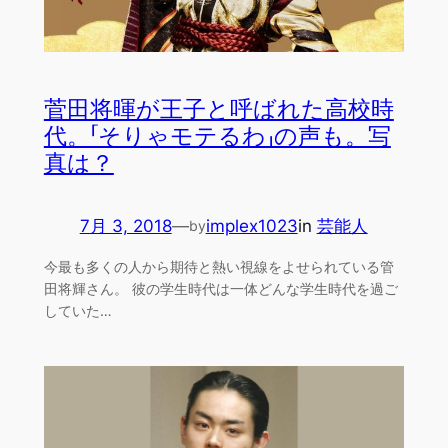
菅田将暉が王子と呼ばれた高校時
代。「そりゃモテるわ」の声も。写
真は？
7月 3, 2018
—
implex1023
in
芸能人
by
今最も多くの人から期待と熱い視線をよせられている管
田将輝さん。 彼の学生時代は一体どんな学生時代を過ご
していた…