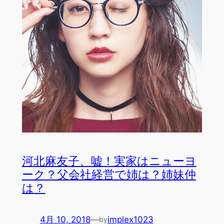
河北麻友子、嘘！実家はニューヨ
ーク？父会社経営で姉は？姉妹仲
は？
4月 10, 2018
—
implex1023
by