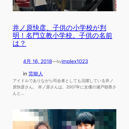
井ノ原快彦、子供の小学校が判
明！名門立教小学校。子供の名前
は？
4月 16, 2018
—
implex1023
by
in
芸能人
アイドルでありながら司会者としても活躍している井ノ
原快彦さん。 井ノ原さんは、2007年に女優の瀬戸朝香さ
んと…