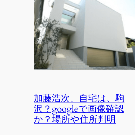
加藤浩次、自宅は、駒
沢？googleで画像確認
か？場所や住所判明