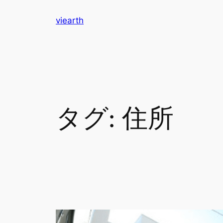
内
viearth
容
を
ス
キ
ッ
プ
タグ:
住所