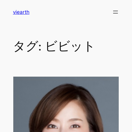
内
viearth
容
を
ス
キ
タグ:
ビビット
ッ
プ