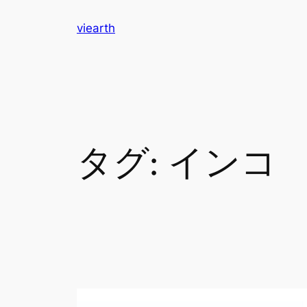
内
viearth
容
を
ス
キ
ッ
プ
タグ:
インコ