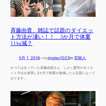
斉藤由貴、雑誌で話題のダイエッ
ト方法が凄い！！ 3か月で体重
11㎏減？
5月 1, 2018
—
implex1023
in
芸能人
by
かつては太っていた斎藤由貴さん、しかし驚愕のダイエ
ット方法を使用し3カ月で体重が激減したと話題になって
おります…