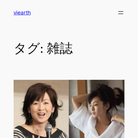
内
viearth
容
を
ス
キ
タグ:
雑誌
ッ
プ