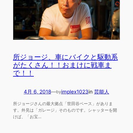
所ジョージ、車にバイクと駆動系
がたくさん！！おまけに戦車ま
で！！
4月 6, 2018
—
implex1023
in
芸能人
by
所ジョージさんの最大拠点「世田谷ベース」がありま
す。外見は「ガレージ」そのものです。シャッターを開
けば、「お宝…