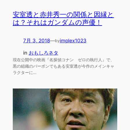
安室透と赤井秀一の関係と因縁と
は？それはガンダムの声優！
7月 3, 2018
—
implex1023
by
in
おもしろネタ
現在公開中の映画『名探偵コナン ゼロの執行人』で、
黒の組織のバーボンでもある安室透が今作のメインキャ
ラクターに…