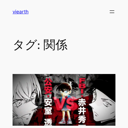
内
viearth
容
を
ス
キ
タグ:
関係
ッ
プ