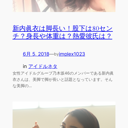
新内眞衣は脚長い！股下は80セン
チ？身長や体重は？熱愛彼氏は？
6月 5, 2018
—
implex1023
by
in
アイドルネタ
女性アイドルグループ乃木坂46のメンバーである新内眞
衣さんは、美脚で脚が長いと話題となっています。そん
な美脚の…