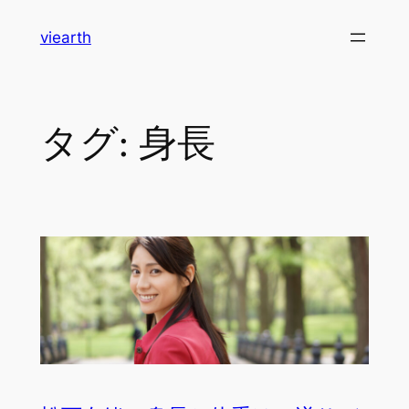
内
viearth
容
を
ス
キ
タグ:
身長
ッ
プ