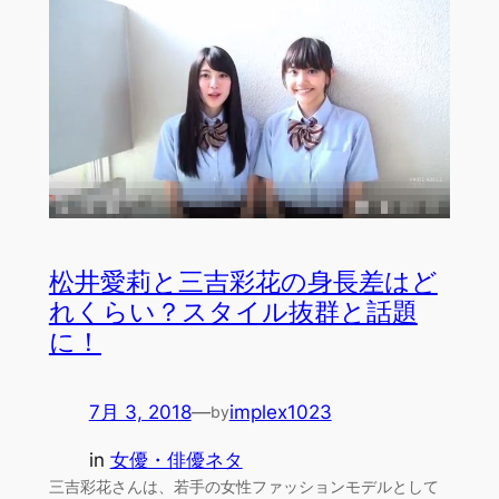
松井愛莉と三吉彩花の身長差はど
れくらい？スタイル抜群と話題
に！
7月 3, 2018
—
implex1023
by
in
女優・俳優ネタ
三吉彩花さんは、若手の女性ファッションモデルとして