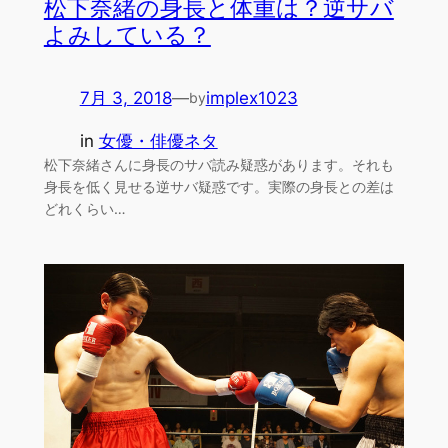
松下奈緒の身長と体重は？逆サバ
よみしている？
7月 3, 2018
—
implex1023
by
in
女優・俳優ネタ
松下奈緒さんに身長のサバ読み疑惑があります。それも
身長を低く見せる逆サバ疑惑です。実際の身長との差は
どれくらい…