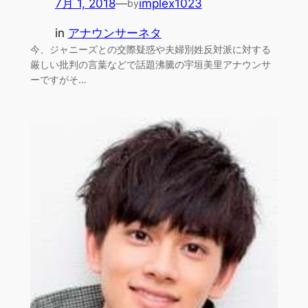
7月 1, 2018
—
implex1023
by
in
アナウンサーネタ
今、ジャニーズとの交際疑惑や夫婦別姓反対派に対する
厳しい批判の言葉などで話題沸騰の宇垣美里アナウンサ
ーですがそ…