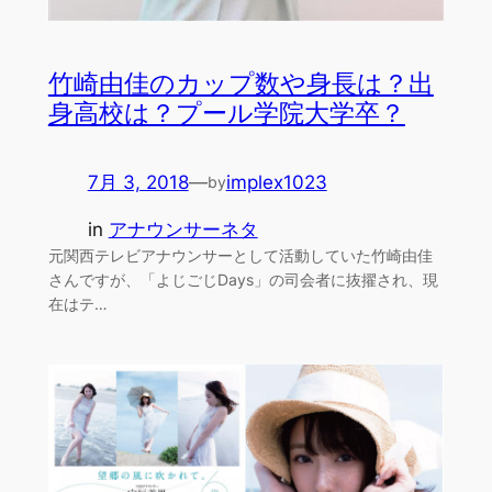
竹崎由佳のカップ数や身長は？出
身高校は？プール学院大学卒？
7月 3, 2018
—
implex1023
by
in
アナウンサーネタ
元関西テレビアナウンサーとして活動していた竹崎由佳
さんですが、「よじごじDays」の司会者に抜擢され、現
在はテ…