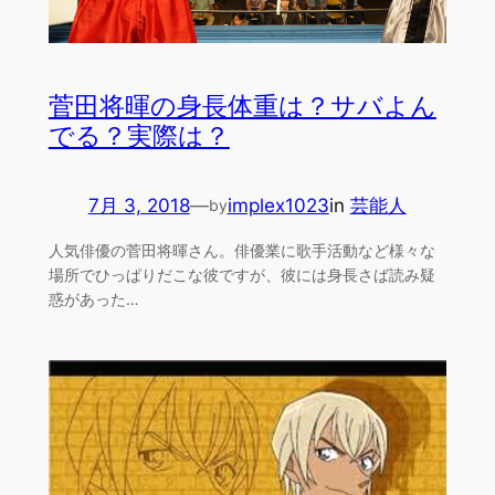
菅田将暉の身長体重は？サバよん
でる？実際は？
7月 3, 2018
—
implex1023
in
芸能人
by
人気俳優の菅田将暉さん。俳優業に歌手活動など様々な
場所でひっぱりだこな彼ですが、彼には身長さば読み疑
惑があった…