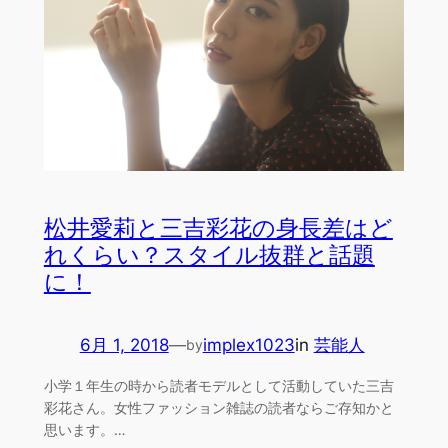
松井愛莉と三吉彩花の身長差はど
れくらい？スタイル抜群と話題
に！
6月 1, 2018
—
implex1023
in
芸能人
by
小学１年生の時から読者モデルとして活動していた三吉
彩花さん。女性ファッション雑誌の読者ならご存知かと
思います。…