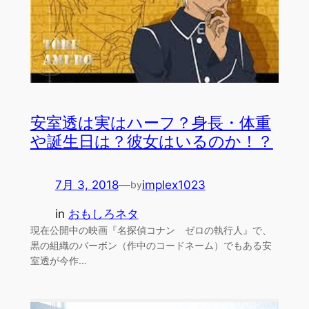
安室透は実はハーフ？身長・体重
や誕生日は？彼女はいるのか！？
7月 3, 2018
—
implex1023
by
in
おもしろネタ
現在公開中の映画『名探偵コナン ゼロの執行人』で、
黒の組織のバーボン（作中のコードネーム）でもある安
室透が今作…