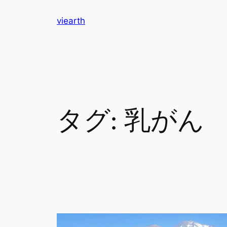
内
viearth
容
を
ス
キ
ッ
プ
タグ:
乳がん