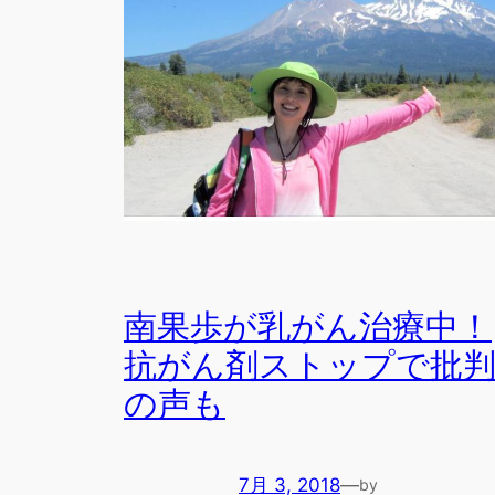
南果歩が乳がん治療中！
抗がん剤ストップで批
の声も
7月 3, 2018
—
by