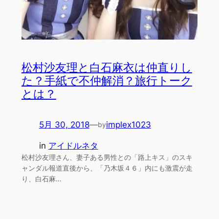
松村沙友理と白石麻衣は仲直りし
た？手紙で不仲解消？旅行トーク
とは？
5月 30, 2018
—
implex1023
by
in
アイドルネタ
松村沙友理さん、妻子ある男性との「路上キス」のスキ
ャンダル報道直後から、「乃木坂４６」内にも激震が走
り、白石麻…