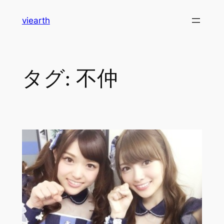
内
viearth
容
を
ス
キ
タグ:
不仲
ッ
プ