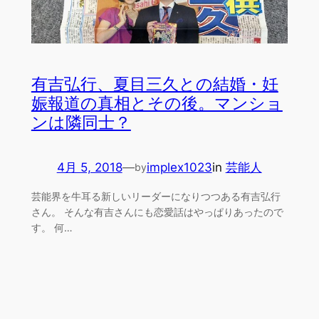
有吉弘行、夏目三久との結婚・妊
娠報道の真相とその後。マンショ
ンは隣同士？
4月 5, 2018
—
implex1023
in
芸能人
by
芸能界を牛耳る新しいリーダーになりつつある有吉弘行
さん。 そんな有吉さんにも恋愛話はやっぱりあったので
す。 何…