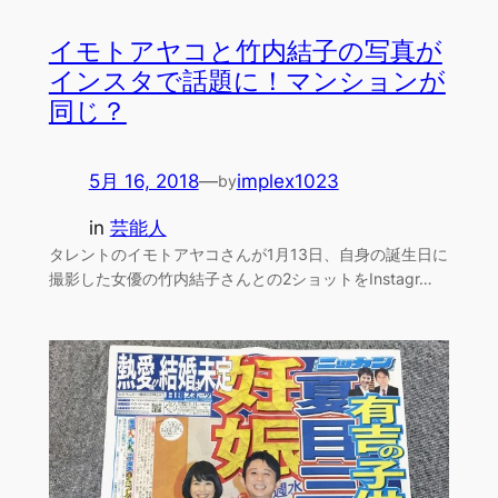
イモトアヤコと竹内結子の写真が
インスタで話題に！マンションが
同じ？
5月 16, 2018
—
implex1023
by
in
芸能人
タレントのイモトアヤコさんが1月13日、自身の誕生日に
撮影した女優の竹内結子さんとの2ショットをInstagr…