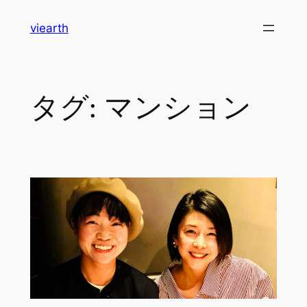
内
viearth
容
を
ス
キ
タグ:
マンション
ッ
プ