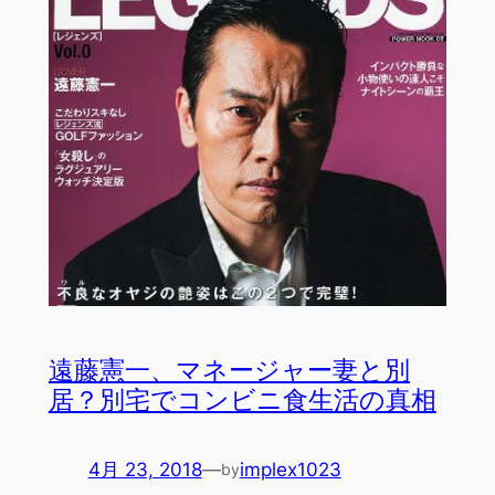
遠藤憲一、マネージャー妻と別
居？別宅でコンビニ食生活の真相
4月 23, 2018
—
implex1023
by