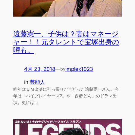
遠藤憲一、子供は？妻はマネージ
ャー！！元タレントで宝塚出身の
噂も。
4月 23, 2018
—
implex1023
by
in
芸能人
昨年はＣＭ出演に引っ張りだこだった遠藤憲一さん。今
年は「バイプレイヤーズ2」や「西郷どん」のドラマ出
演。更には…