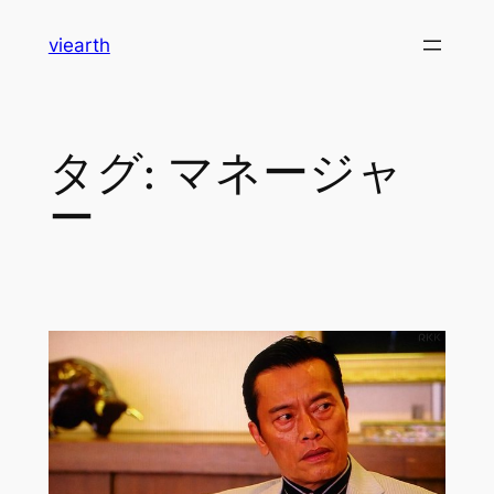
内
viearth
容
を
ス
キ
タグ:
マネージャ
ッ
プ
ー