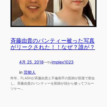
斉藤由貴のパンティー被った写真
がリークされた！！なぜ？誰が？
4月 25, 2018
—
implex1023
by
in
芸能人
昨年、FLASHが斉藤由貴と不倫相手の医師が部屋で密会
し、斉藤由貴のパンティーを医師が頭から被ってフルー
ツケー…