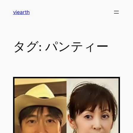
内
viearth
容
を
ス
キ
タグ:
パンティー
ッ
プ