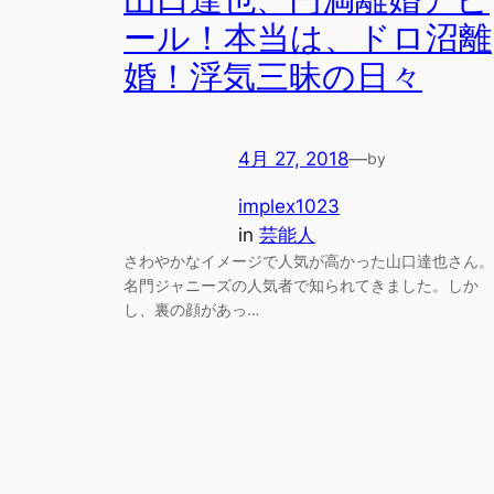
山口達也、円満離婚アピ
ール！本当は、ドロ沼離
婚！浮気三昧の日々
4月 27, 2018
—
by
implex1023
in
芸能人
さわやかなイメージで人気が高かった山口達也さん。
名門ジャニーズの人気者で知られてきました。しか
し、裏の顔があっ…