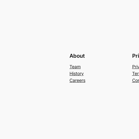
About
Pr
Team
Pri
History
Ter
Careers
Con