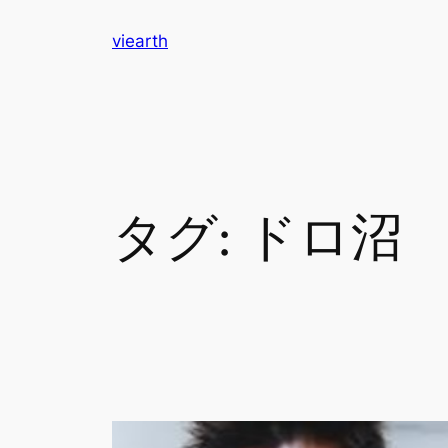
内
viearth
容
を
ス
キ
ッ
プ
タグ:
ドロ沼