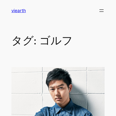
内
viearth
容
を
ス
キ
タグ:
ゴルフ
ッ
プ