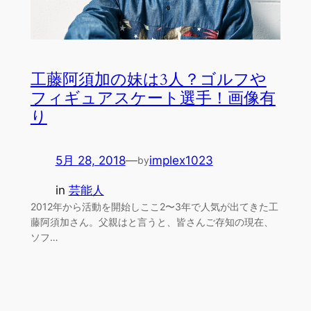
工藤阿須加の妹は3人？ゴルフや
フィギュアスケート選手！画像有
り
5月 28, 2018
—
implex1023
by
in
芸能人
2012年から活動を開始しここ2〜3年で人気が出てきた工
藤阿須加さん。父親はと言うと、皆さんご存知の現在、
ソフ…