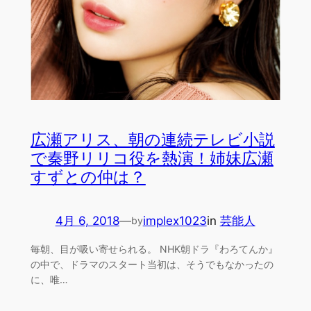
広瀬アリス、朝の連続テレビ小説
で秦野リリコ役を熱演！姉妹広瀬
すずとの仲は？
4月 6, 2018
—
implex1023
in
芸能人
by
毎朝、目が吸い寄せられる。 NHK朝ドラ『わろてんか』
の中で、ドラマのスタート当初は、そうでもなかったの
に、唯…