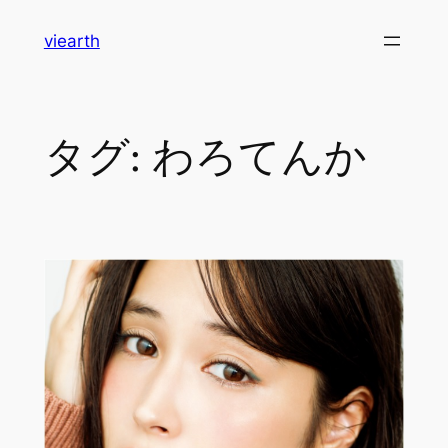
内
viearth
容
を
ス
キ
タグ:
わろてんか
ッ
プ